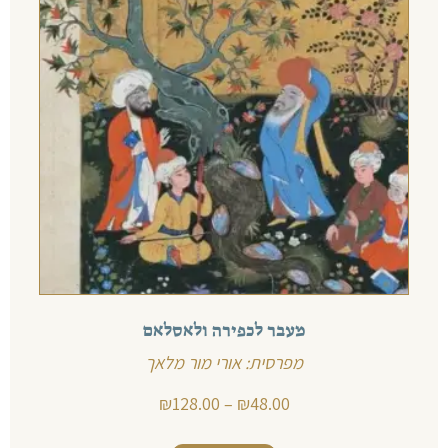
מעבר לכפירה ולאסלאם
מפרסית: אורי מור מלאך
₪
128.00
–
₪
48.00