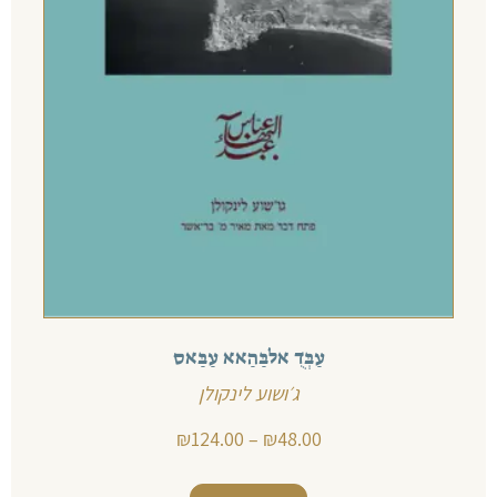
עַבְּדֻ אלבַּהַאא עַבַּאס
ג׳ושוע לינקולן
₪
124.00
–
₪
48.00