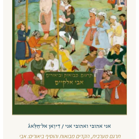
אני אהובי ואהובי אני / דִיוַאן אל־חַלַּאג֗
תרגם מערבית, הקדים מבואות והוסיף ביאורים: אבי