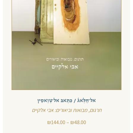
אל־חַלַּאג֗ / כִּתַאבּ אל־טַּוַאסִין
תרגום, מבואות וביאורים: אבי אלקיים
₪
144.00
–
₪
48.00