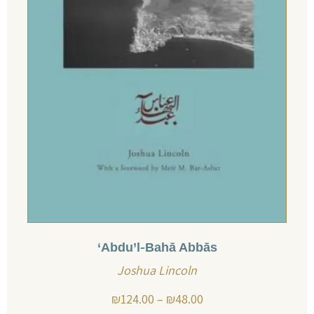
Abdu’l-Bahā Abbās‘
Joshua Lincoln
₪
124.00
–
₪
48.00