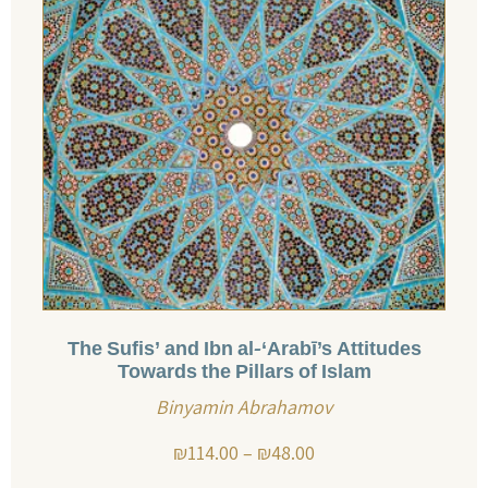
The Sufis’ and Ibn al-‘Arabī’s Attitudes
Towards the Pillars of Islam
Binyamin Abrahamov
₪
114.00
–
₪
48.00