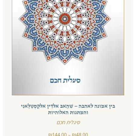
בין אמונה לאהבה – שִׁהַאבּ אלדִּין אלקַסְטַלַאנִי
והמתנות האלוהיות
סיגלית חכם
₪
144.00
–
₪
48.00