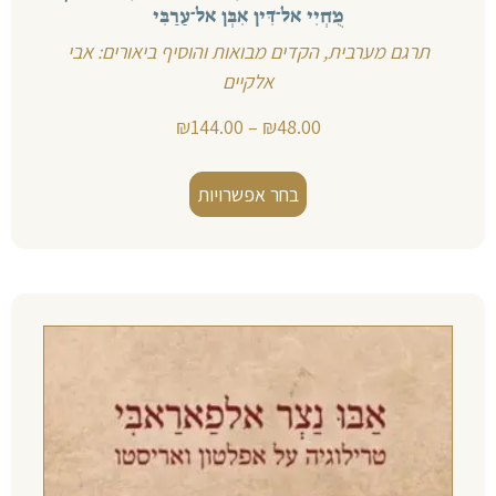
מֻחְיִי אל־דִּין אִבְּן אל־עַרַבִּי
תרגם מערבית, הקדים מבואות והוסיף ביאורים: אבי
אלקיים
₪
144.00
–
₪
48.00
בחר אפשרויות