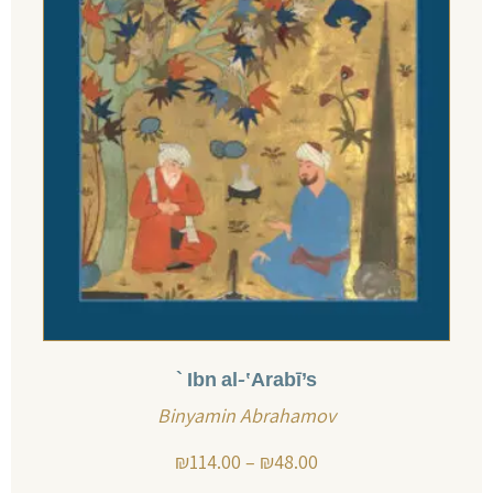
Ibn al-‛Arabī’s `
Binyamin Abrahamov
₪
114.00
–
₪
48.00