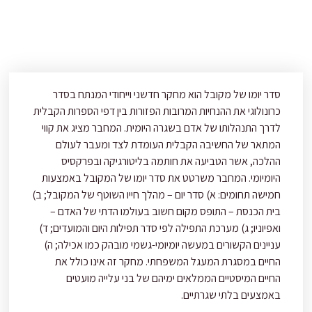
סדר יומו של מקובל הוא מחקר חדשני וייחודי המנתח בסדר
כרונולוגי את ההנחיות המרובות הפזורות בין דפי הספרות הקבלית
לדרך התנהלותו של אדם בשגרה היומית. המחבר מציג את קווי
המתאר של החשיבה הקבלית העומדת לצד ומעבר לעולם
ההלכה, אשר הטביעה את חותמה בליטורגיקה ובפרקסיס
היומיומי. המחבר משרטט את סדר יומו של המקובל באמצעות
חמישה תחומים: א) סדר יום – מהלך חייו השוטף של המקובל; ב)
בית הכנסת – התופס מקום חשוב בעולמו הדתי של האדם –
ואפיוניו; ג) מערכת התפילה לפי סדר תפילות היום והמועדים; ד)
עניינים הקשורים במעשה יומיומי-גשמי מובהק כמו אכילה; ה)
החיים במסגרת המעגל המשפחתי. מחקר זה אינו כולל את
החיים המיסטיים הממלאים ימיהם של בני עלייה מועטים
באמצעים בלתי שגרתיים.