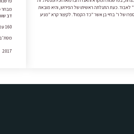
 הנצרות, בפרשנות המקרא והאגדה וברפואה וכירומנטיה. זה
פרשנות
ב" לאבוד. כעת התגלתה ראשיתו של הפירוש, והיא מובאת
מבחר מ
ספרו של ר' בחיי בן אשר "כד הקמח". לקיצור קרא "מניע
דב שוו
160 עמודים
מסת״ב -965-92452-6-0
2017