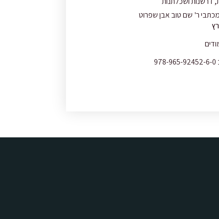
, דרשנות ושכלתנות
כתבי ר' שם טוב אבן שפרוט
רץ
978