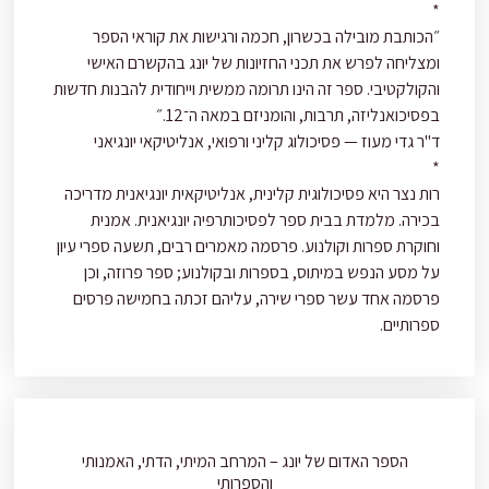
*
״הכותבת מובילה בכשרון, חכמה ורגישות את קוראי הספר
ומצליחה לפרש את תכני החזיונות של יונג בהקשרם האישי
והקולקטיבי. ספר זה הינו תרומה ממשית וייחודית להבנות חדשות
בפסיכואנליזה, תרבות, והומניזם במאה ה־12.״
ד"ר גדי מעוז — פסיכולוג קליני ורפואי, אנליטיקאי יונגיאני
*
רות נצר היא פסיכולוגית קלינית, אנליטיקאית יונגיאנית מדריכה
בכירה. מלמדת בבית ספר לפסיכותרפיה יונגיאנית. אמנית
וחוקרת ספרות וקולנוע. פרסמה מאמרים רבים, תשעה ספרי עיון
על מסע הנפש במיתוס, בספרות ובקולנוע; ספר פרוזה, וכן
פרסמה אחד עשר ספרי שירה, עליהם זכתה בחמישה פרסים
ספרותיים.
הספר האדום של יונג – המרחב המיתי, הדתי, האמנותי
והספרותי