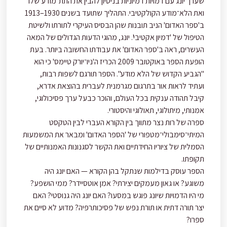
שערך יונג עם דמויות דמיוניות בניסיון להבין את התת־מודע שלו
ואת הלא־מודע הקולקטיבי. התהליך שתועד בשנים 1930–1913
ב'ספר האדום' הניב תובנות שהן הבסיס העיקרי לתורתו ולשיטת
הטיפול של 'דמיון אקטיבי'. יונג, מהוגי הדעות הגדולים של המאה
העשרים, ראה ב'ספר האדום' את עבודתו החשובה ביותר. בעת
הופעת הספר באוקטובר 2009 הכריז ה'ניו־יורק טיימס' כי הוא
"הגביע הקדוש של הלא מודע". הספר תורגם לשפות רבות,
ועתיד לראות אור בתרגום מגרמנית לעברית בהוצאת אדרא,
קיבל תהודה ענקית בכל העולם, והוכר כבעל ערך פסיכולוגי,
אמנותי, מיתולוגי, תאולוגי והיסטורי.
ספרה של רות נצר מתווך בין הקורא העברי לבין הטקסט
המיתי־סימבולי־מטפורי של 'הספר האדום' ומבאר את המשמעות
הסמלית של ציוריו החידתיים ואת הקשר לסגנונות האמנותיים של
תקופתו.
הספר עוסק בדילמות שנתקל בהן הקורא — האם יונג היה
משוגע? או גאון מעמקים יצירתי? אמן אוטסיידר? ממי הושפע?
מי היו הדמויות שיונג פוגש במסעו? האם יונג היה גנוסטי? האם
יצר תורה דתית או תורת נפש של פסיכותרפיה? מדוע לא סיים את
ספרו?