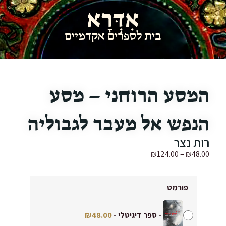
אִדְּרָא
בית לספרים אקדמיים
המסע הרוחני – מסע
הנפש אל מעבר לגבוליה
רות נצר
₪
124.00
–
₪
48.00
פורמט
-
ספר דיגיטלי
-
48.00
₪