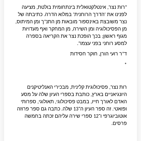
"רות נצר, אינטלקטואלית בינתחומית בולטת, מציעה
לפנינו את 'הדרך הרוחנית' במלוא הדרה. כתיבתה של
נצר משובצת באינספור מובאות מן התנ"ך ומן המיתוס,
מן הפסיכולוגיה ומן השירה, מן המחקר ואף מעדויות
מגוף ראשון; בכך הופכת נצר את הקריאה בספרה
למסע רוחני בפני עצמו".
ד"ר רועי הורן, חוקר חסידות
*
רות נצר, פסיכולוגית קלינית, מבכירי האנליטיקנים
היונגיאניים בארץ, כותבת בספרי העיון שלה על מסע
האדם לאורך חייו, במבט פסיכולוגי, תאולוגי, ספרותי
ופואטי. זה ספר העיון ה־13 שלה. כתבה גם ספר פרוזה
אוטוביוגרפי ו־12 ספרי שירה עליהם זכתה בחמשה
פרסים.