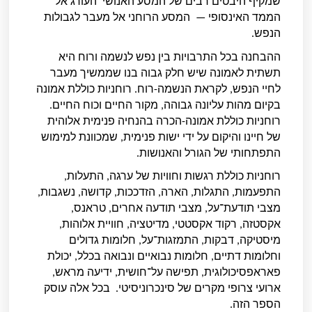
שמקיף היבטים רבים של המסע האנושי העורג אל
הממד האינסופי — המסע הרוחני אל מעבר לגבולות
הנפש.
ההבחנה בכל התרבויות בין נפש לנשמה ורוח היא
תשתית לאמונה שיש חלק גבוה בנו שממשיך מעבר
לחיי הנפש, לקראת הנשמה-רוח. רוחניות כוללת אמונה
בקיום מהות עליונה גבוהה, מקור החיים וכוח החיים.
רוחניות כוללת אמונה-הכרה בהנחיה פנימית אלוהית
של חיינו והיקום על ידי ישות פנימית, שמכוונת למימוש
התפתחותי של הגורל והאנושות.
רוחניות כוללת רגשות וחוויות של ערגה, התעלות,
התפעמות, התגלות, הארה, הזדככות, קדושה, נשגבות,
מצבי תודעת־על, מצבי תודעה אחרים, טראנס,
אקסטזה, רקוד אקסטטי, מדיטציה, חוויית אלוהות,
מיסטיקה, דבקות, התמזגות־על, חלומות גדולים
וחלומות דתיים, חלומות נבואיים ונבואה בכלל, יכולת
פאראפסיכולוגית, תפישה על־חושית, ידיעה מראש,
ארועי צרופי מקרים של סינכרוניסיטי. בכל אלה עוסק
הספר הזה.