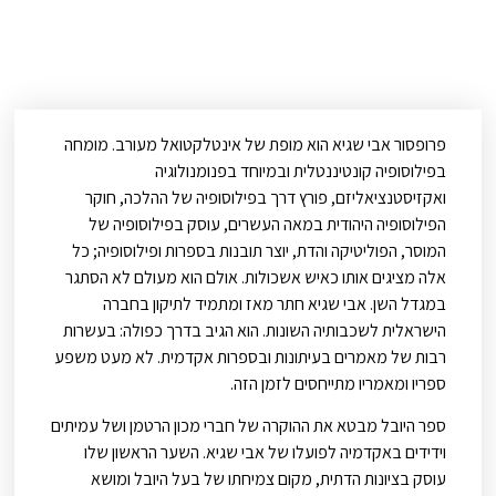
פרופסור אבי שגיא הוא מופת של אינטלקטואל מעורב. מומחה
בפילוסופיה קונטיננטלית ובמיוחד בפנומנולוגיה
ואקזיסטנציאליזם, פורץ דרך בפילוסופיה של ההלכה, חוקר
הפילוסופיה היהודית במאה העשרים, עוסק בפילוסופיה של
המוסר, הפוליטיקה והדת, יוצר תובנות בספרות ופילוסופיה; כל
אלה מציגים אותו כאיש אשכולות. אולם הוא מעולם לא הסתגר
במגדל השן. אבי שגיא חתר מאז ומתמיד לתיקון בחברה
הישראלית לשכבותיה השונות. הוא הגיב בדרך כפולה: בעשרות
רבות של מאמרים בעיתונות ובספרות אקדמית. לא מעט משפע
ספריו ומאמריו מתייחסים לזמן הזה.
ספר היובל מבטא את ההוקרה של חברי מכון הרטמן ושל עמיתים
וידידים באקדמיה לפועלו של אבי שגיא. השער הראשון שלו
עוסק בציונות הדתית, מקום צמיחתו של בעל היובל ומושא