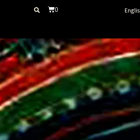
0
Engli