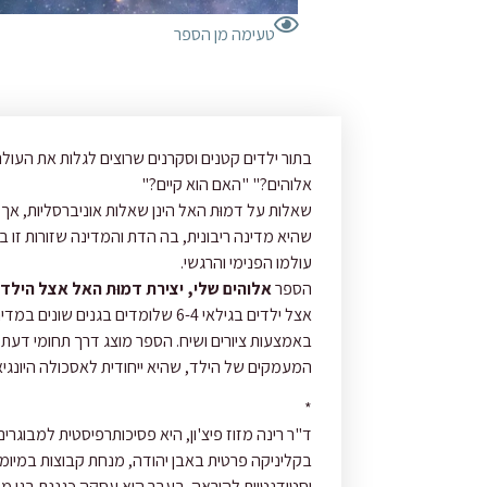
טעימה מן הספר
אלוהים?" "האם הוא קיים?"
עולמו הפנימי והרגשי.
הספר
אלוהים שלי, יצירת דמוּת האל אצל הילד 
המעמקים של הילד, שהיא ייחודית לאסכולה היונגיא
*
ד"ר רינה מזוז פיצ'ון, היא
​ ​
פסיכותרפיסטית למבוגרים,
בקליניקה פרטית באבן יהודה,
​ ​
מנחת קבוצות במיומנ
וסטודנטיות להוראה. בעבר היא
​ ​
עסקה כגננת בגן ממ