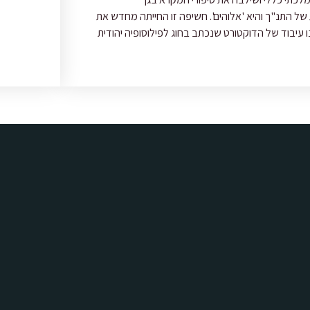
לדמות הראשית של התנ"ך והיא 'אלוהים'. חשיפה זו החייתה מחדש את
דמוּתו של האל, והובילו למחקר מעמיק. ספר זה הינו עיבוד של הדוקטורט שנכתב בחוג לפילוסופיה יהודית