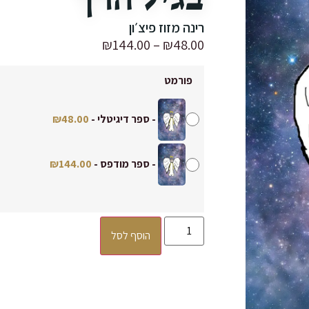
רינה מזוז פיצ׳ון
₪
144.00
–
₪
48.00
פורמט
-
ספר דיגיטלי
-
48.00
₪
-
ספר מודפס
-
144.00
₪
הוסף לסל