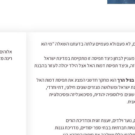
בתור ילדים קטנים וסקרנים שרוצים לגלות את העולם, לא פעם ולא פעמיים עלתה בדעתנו השאלה "מי הוא
אלוהים 
שאלות על דמוּת האל הינן שאלות אוניברסליות, אך מעניין לבחון כיצד תפיסה זו מתקיימת במדינת ישראל
רינה מזו
שהיא מדינה ריבונית, בה הדת והמדינה שזורות זו בזה, וכיצד תפיסת דמוּת האל אצל הילד יכולה לעזור בהבנת
בגיל הרך
הוא מחקר חדשני המציג את תפיסת דמוּת האל
אצל ילדים בגילאי 6-4 שלומדים בגנים שונים במדינת ישראל ומשלושה מגזרים שונים: חילוני, דתי וחרדי,
באמצעות ציורים ושיח. הספר מוצג דרך תחומי דעת שונים: פילוסופיה יהודית, פסיכואנליזה ופסיכולוגיית
נית.
 נוער
​ ​
וילדים, יועצת זוגית ומדריכת הורים
ויות חברתיות
​ ​
בבתי ספר יסודיים, מדריכת גננות
לכתי כללי
​ ​
ושילבה את סיפורי המקרא בגן