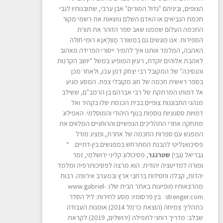
הצוּפים, וביניהם "גדול המורים" אבן ערבי, שתובנותיו לגבי
חכמת הנביאים או האדם השלם נושאות את רשמי מקור
החכמה העלום שממנו שאב ספר הזוהר את תורת
הספירות. אנו פוגשים גם במשורר מַווְלָאנַא רוּמי חולה
האהבה, המלמד אותנו איך להמיר ייסורי הפרידה מאהוב
לאהבת אלוהים יוקדת, רעיון המופיע במשל "יושב הקרנות
והנסיכה" של המקובל רבי יצחק דמן עכו, ולאחר מכן
בספר ראשית חכמה של חוג מקובלי צפת. המסע מגיע
אל דמותו המרתקת של רבי אברהם בן הרמב"ם, ששילב
מנהגי התבוננות צוּפיים בבית הכנסת שלו בקהיר ואל
דמויות ססגוניות נוספות בנוף היהודי והמוסלמי. האפילוג
מתחקה אחרי התהליכים הנפשיים והרוחניים המלווים את
המפגש עם ספרות החכמה של אחרת, ומציג מודל
פסיכואנליטי להבנת המתרחש במפגשים בין-דתיים. *
גבריאל (גבי)
שטרנגר
, פסיכולוג קליני ירושלמי, זמר
ומורה למדיטציה יהודית. הוא מרצה לפסיכותרפיה ומלמד
יהדות, קבלה וחסידות ברחבי ארץ ובמערב אירופה. רבות
מהרצאותיו מופיעות באתר הבית שלו: www.gabriel-
strenger.com בין פרסומיו: מסע לחירות: ליל הסדר
כתהליך צמיחה (הוצאת כרמל 2014) אומנות העבודה
שבלב: מדריך רוחני לתפילה (ירושלים, 2019) לקראת