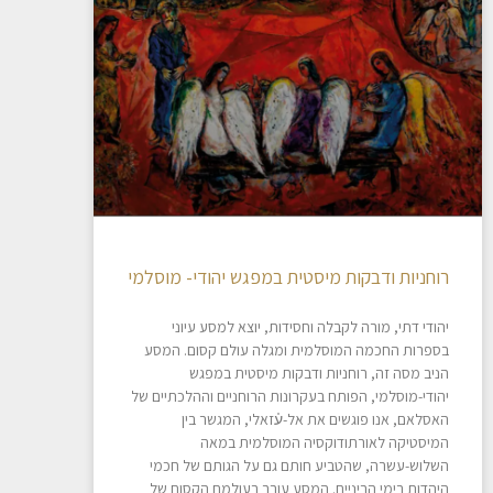
רוחניות ודבקות מיסטית במפגש יהודי- מוסלמי
יהודי דתי, מורה לקבלה וחסידות, יוצא למסע עיוני
בספרות החכמה המוסלמית ומגלה עולם קסום. המסע
הניב מסה זה, רוחניות ודבקות מיסטית במפגש
יהודי-מוסלמי, הפותח בעקרונות הרוחניים וההלכתיים של
האסלאם, אנו פוגשים את אל-ע֗זאלי, המגשר בין
המיסטיקה לאורתודוקסיה המוסלמית במאה
השלוש-עשרה, שהטביע חותם גם על הגותם של חכמי
היהדות בימי הביניים. המסע עובר בעולמם הקסום של